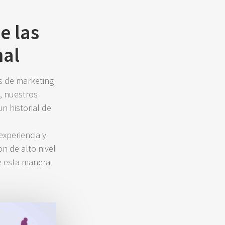
e las
nal
as de marketing
l, nuestros
n historial de
experiencia y
n de alto nivel
de esta manera