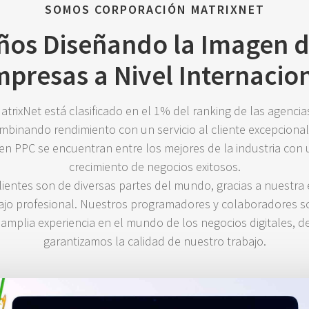
SOMOS CORPORACIÓN MATRIXNET
ños Diseñando la Imagen d
presas a Nivel Internacio
trixNet está clasificado en el 1% del ranking de las agenci
ombinando rendimiento con un servicio al cliente excepciona
 en PPC se encuentran entre los mejores de la industria con u
crecimiento de negocios exitosos.
ientes son de diversas partes del mundo, gracias a nuestra 
ajo profesional. Nuestros programadores y colaboradores so
 amplia experiencia en el mundo de los negocios digitales, 
garantizamos la calidad de nuestro trabajo.