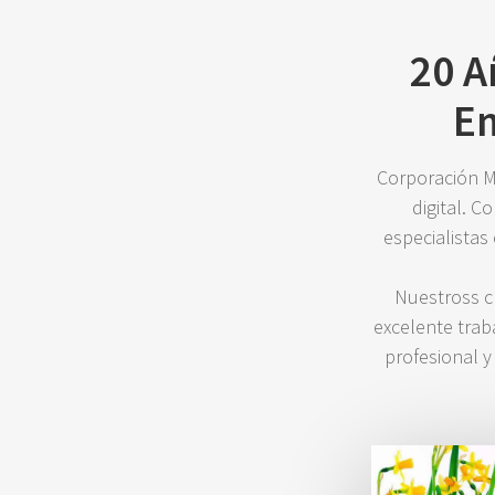
20 A
Em
Corporación Ma
digital. C
especialistas
Nuestross cl
excelente trab
profesional y